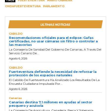
TAGS
FUERTEVENTURA
MARIO CABRERA
ONDAFUERTEVENTURA
PARLAMENTO
ULTIMAS NOTICIAS
CABILDO
Recomendaciones oficiales para el eclipse: Gafas
certificadas, no usar cámaras sin filtro o controlar a
las mascotas
La Consejería De Sanidad Del Gobierno De Canarias, A Través Del
Servicio Canario De...
Agosto 6, 2026
CABILDO
Fuerteventura defiende la necesidad de reforzar la
protección de los espacios naturales
El Cabildo De Fuerteventura Ha Analizado Los Resultados De La
Encuesta Ciudadana Impulsada Por...
Agosto 6, 2026
Canarias
Canarias destina 7,1 millones en ayudas al sector
pesquero y acuícola
La Consejería De Agricultura, Ganadería, Pesca Y Soberanía