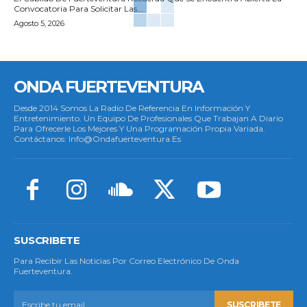
Convocatoria Para Solicitar Las...
Agosto 5, 2026
ONDA FUERTEVENTURA
Desde 2014 Somos La Radio De Referencia En Información Y
Entretenimiento. Un Equipo De Profesionales Que Trabajan A Diario
Para Ofrecerle Los Mejores Y Una Programación Propia Variada.
Contáctanos: Info@ondafuerteventura.es
SUSCRIBETE
Para Recibir Las Noticias Por Correo Electrónico De Onda
Fuerteventura.
SUSCRIBETE