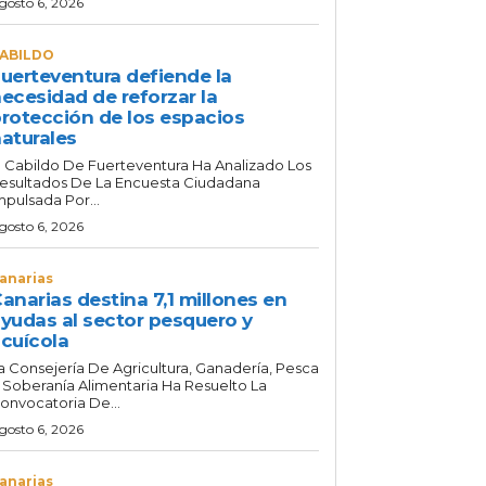
gosto 6, 2026
ABILDO
uerteventura defiende la
ecesidad de reforzar la
rotección de los espacios
aturales
l Cabildo De Fuerteventura Ha Analizado Los
esultados De La Encuesta Ciudadana
mpulsada Por...
gosto 6, 2026
anarias
anarias destina 7,1 millones en
yudas al sector pesquero y
cuícola
a Consejería De Agricultura, Ganadería, Pesca
 Soberanía Alimentaria Ha Resuelto La
onvocatoria De...
gosto 6, 2026
anarias