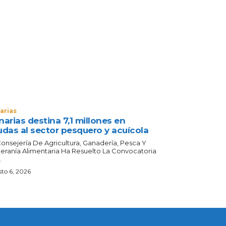
arias
arias destina 7,1 millones en
udas al sector pesquero y acuícola
Consejería De Agricultura, Ganadería, Pesca Y
eranía Alimentaria Ha Resuelto La Convocatoria
.
to 6, 2026