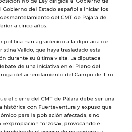
osición No de Ley dirigida al Gobierno de
al Gobierno del Estado español a iniciar los
l desmantelamiento del CMT de Pájara de
erior a cinco años.
n política han agradecido a la diputada de
ristina Valido, que haya trasladado esta
 durante su última visita. La diputada
debate de una iniciativa en el Pleno del
órroga del arrendamiento del Campo de Tiro
que el cierre del CMT de Pájara debe ser una
cia histórica con Fuerteventura y expuso que
ómico para la población afectada, sino
 «expropiación forzosa», provocando el
e impidiendo el acceso de pescadores y