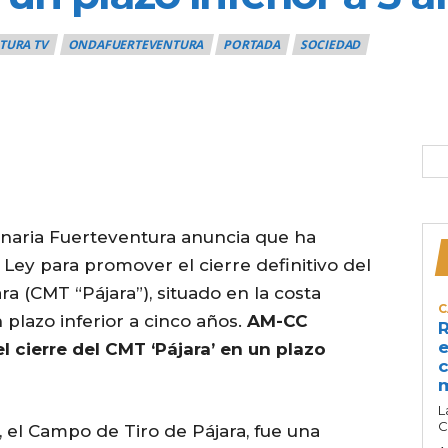
TURA TV
ONDAFUERTEVENTURA
PORTADA
SOCIEDAD
anaria Fuerteventura anuncia que ha
ey para promover el cierre definitivo del
a (CMT “Pájara”), situado en la costa
C
plazo inferior a cinco años.
AM-CC
R
e
 cierre del CMT ‘Pájara’ en un plazo
c
L
C
, el Campo de Tiro de Pájara, fue una