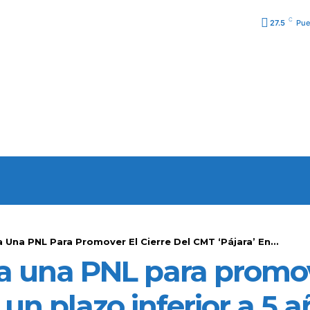
C
27.5
Pue
URA
PODCAST
PROGRA
Una PNL Para Promover El Cierre Del CMT ‘Pájara’ En...
 una PNL para promove
 un plazo inferior a 5 