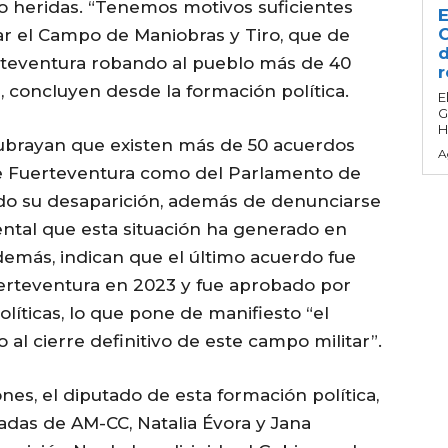
 heridas. “Tenemos motivos suficientes
E
C
irar el Campo de Maniobras y Tiro, que de
d
erteventura robando al pueblo más de 40
r
, concluyen desde la formación política.
E
G
H
subrayan que existen más de 50 acuerdos
A
 de Fuerteventura como del Parlamento de
ado su desaparición, además de denunciarse
biental que esta situación ha generado en
emás, indican que el último acuerdo fue
uerteventura en 2023 y fue aprobado por
líticas, lo que pone de manifiesto “el
al cierre definitivo de este campo militar”.
nes, el diputado de esta formación política,
tadas de AM-CC, Natalia Évora y Jana