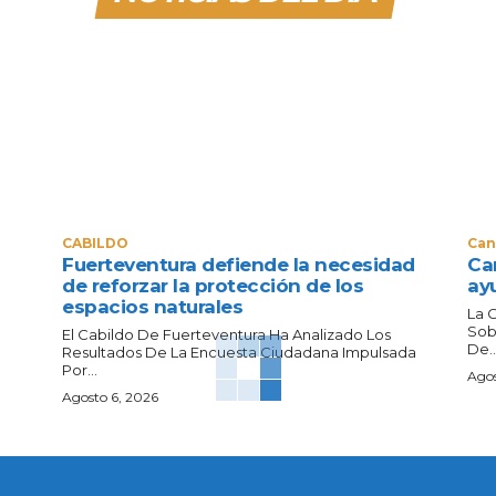
CABILDO
Can
Fuerteventura defiende la necesidad
Can
de reforzar la protección de los
ay
espacios naturales
La 
Sob
El Cabildo De Fuerteventura Ha Analizado Los
De..
Resultados De La Encuesta Ciudadana Impulsada
Por...
Agos
Agosto 6, 2026