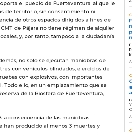
A
oporta el pueblo de Fuerteventura, al que le
 de territorio, sin consentimiento ni
C
encia de otros espacios dirigidos a fines de
F
n
l CMT de Pájara no tiene régimen de alquiler
p
locales, y, por tanto, tampoco a la ciudadanía
n
E
R
I
además, no solo se ejecutan maniobras de
A
tres con vehículos blindados, ejercicios de
C
pruebas con explosivos, con importantes
C
l. Todo ello, en un emplazamiento que se
a
a
eserva de la Biosfera de Fuerteventura,
L
Y
C
A
8, a consecuencia de las maniobras
 se han producido al menos 3 muertes y
C