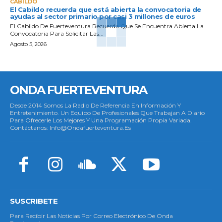
CABILDO
El Cabildo recuerda que está abierta la convocatoria de
ayudas al sector primario por casi 3 millones de euros
El Cabildo De Fuerteventura Recuerda Que Se Encuentra Abierta La
Convocatoria Para Solicitar Las...
Agosto 5, 2026
ONDA FUERTEVENTURA
Desde 2014 Somos La Radio De Referencia En Información Y
Entretenimiento. Un Equipo De Profesionales Que Trabajan A Diario
Para Ofrecerle Los Mejores Y Una Programación Propia Variada.
Contáctanos: Info@ondafuerteventura.es
SUSCRIBETE
Para Recibir Las Noticias Por Correo Electrónico De Onda