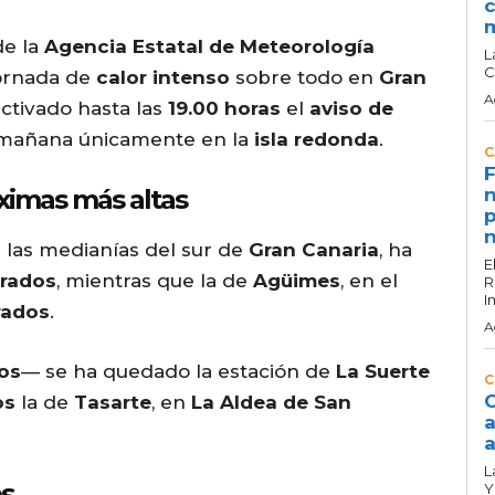
c
de la
Agencia Estatal de Meteorología
L
C
jornada de
calor intenso
sobre todo en
Gran
A
ctivado hasta las
19.00 horas
el
aviso de
e mañana únicamente en la
isla redonda
.
C
F
áximas más altas
n
p
n
n las medianías del sur de
Gran Canaria
, ha
E
grados
, mientras que la de
Agüimes
, en el
R
I
rados
.
A
dos
— se ha quedado la estación de
La Suerte
C
C
os
la de
Tasarte
, en
La Aldea de San
a
a
L
os
Y