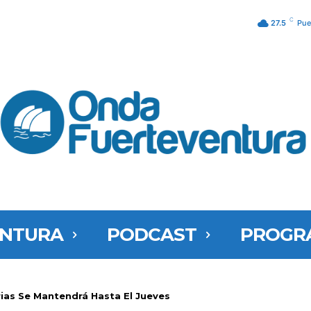
C
27.5
Pue
ENTURA
PODCAST
PROGR
rias Se Mantendrá Hasta El Jueves