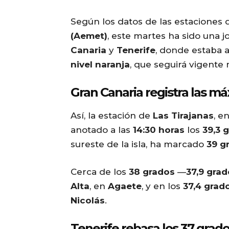
Según los datos de las estaciones 
(Aemet)
, este martes ha sido una 
Canaria
y
Tenerife
, donde estaba a
nivel naranja
, que seguirá vigent
Gran Canaria registra las m
Así, la estación de
Las Tirajanas
, e
anotado a las
14:30 horas
los
39,3 
sureste de la isla, ha marcado
39 g
Cerca de los
38 grados
—
37,9 gra
Alta
, en
Agaete
, y en los
37,4 grad
Nicolás
.
Tenerife rebasa los 37 grad