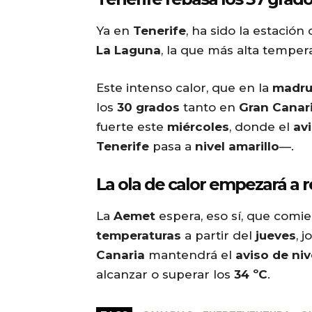
Ya en
Tenerife
, ha sido la estación
La Laguna
, la que más alta temper
Este intenso calor, que en la
madr
los
30 grados
tanto en
Gran Canar
fuerte este
miércoles
, donde el
av
Tenerife
pasa a
nivel amarillo
—.
La ola de calor empezará a r
La
Aemet
espera, eso sí, que comie
temperaturas
a partir del
jueves
, 
Canaria
mantendrá el
aviso de niv
alcanzar o superar los
34 ºC
.