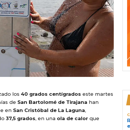
zado los
40 grados centígrados
este martes
nías de
San Bartolomé de Tirajana
han
ue en
San Cristóbal de La Laguna
,
C
ado
37,5 grados
, en una
ola de calor
que
R
e