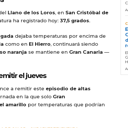
C
A
 del
Llano de los Loros
, en
San Cristóbal de
atura ha registrado hoy:
37,5 grados
.
C
E
C
ugada
dejaba temperaturas por encima de
d
ia
como en
El Hierro
, continuará siendo
r
iso naranja
se mantiene en
Gran Canaria
—
E
G
H
A
emitir el jueves
nce a remitir este
episodio de altas
jornada en la que solo
Gran
el amarillo
por temperaturas que podrían