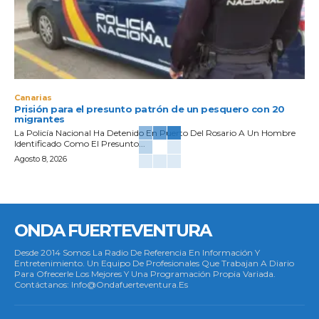
Canarias
Prisión para el presunto patrón de un pesquero con 20
migrantes
La Policía Nacional Ha Detenido En Puerto Del Rosario A Un Hombre
Identificado Como El Presunto...
Agosto 8, 2026
ONDA FUERTEVENTURA
Desde 2014 Somos La Radio De Referencia En Información Y
Entretenimiento. Un Equipo De Profesionales Que Trabajan A Diario
Para Ofrecerle Los Mejores Y Una Programación Propia Variada.
Contáctanos: Info@ondafuerteventura.es