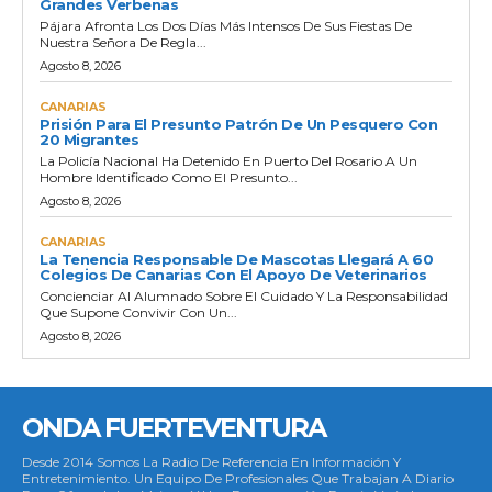
Grandes Verbenas
Pájara Afronta Los Dos Días Más Intensos De Sus Fiestas De
Nuestra Señora De Regla...
Agosto 8, 2026
CANARIAS
Prisión Para El Presunto Patrón De Un Pesquero Con
20 Migrantes
La Policía Nacional Ha Detenido En Puerto Del Rosario A Un
Hombre Identificado Como El Presunto...
Agosto 8, 2026
CANARIAS
La Tenencia Responsable De Mascotas Llegará A 60
Colegios De Canarias Con El Apoyo De Veterinarios
Concienciar Al Alumnado Sobre El Cuidado Y La Responsabilidad
Que Supone Convivir Con Un...
Agosto 8, 2026
ONDA FUERTEVENTURA
Desde 2014 Somos La Radio De Referencia En Información Y
Entretenimiento. Un Equipo De Profesionales Que Trabajan A Diario