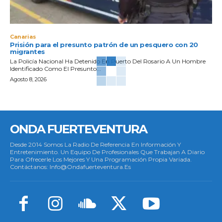
Canarias
Prisión para el presunto patrón de un pesquero con 20
migrantes
La Policía Nacional Ha Detenido En Puerto Del Rosario A Un Hombre
Identificado Como El Presunto...
Agosto 8, 2026
ONDA FUERTEVENTURA
Desde 2014 Somos La Radio De Referencia En Información Y
Entretenimiento. Un Equipo De Profesionales Que Trabajan A Diario
Para Ofrecerle Los Mejores Y Una Programación Propia Variada.
Contáctanos: Info@ondafuerteventura.es