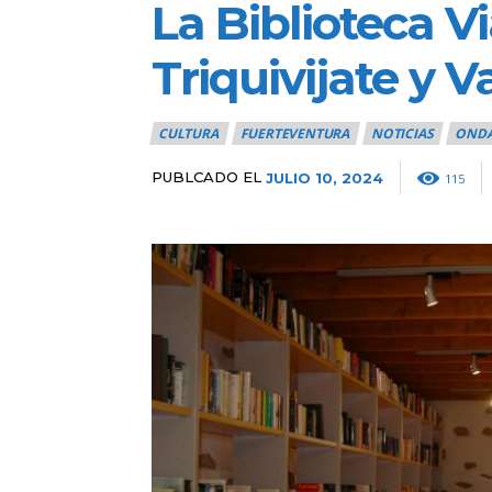
La Biblioteca V
Triquivijate y V
CULTURA
FUERTEVENTURA
NOTICIAS
ONDA
PUBLCADO EL
JULIO 10, 2024
115