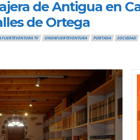
iajera de Antigua en Ca
alles de Ortega
 FUERTEVENTURA TV
ONDAFUERTEVENTURA
PORTADA
SOCIEDAD