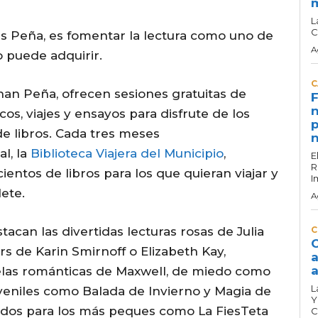
L
C
tías Peña, es fomentar la lectura como uno de
A
o puede adquirir.
C
athan Peña, ofrecen sesiones gratuitas de
F
n
icos, viajes y ensayos para disfrute de los
p
de libros. Cada tres meses
n
l, la
Biblioteca Viajera del Municipio
,
E
R
entos de libros para los que quieran viajar y
I
lete.
A
tacan las divertidas lecturas rosas de Julia
C
C
ers de Karin Smirnoff o Elizabeth Kay,
a
a
ovelas románticas de Maxwell, de miedo como
L
veniles como Balada de Invierno y Magia de
Y
nidos para los más peques como La FiesTeta
C