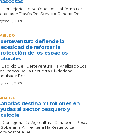
mascotas
a Consejería De Sanidad Del Gobierno De
anarias, A Través Del Servicio Canario De...
gosto 6, 2026
ABILDO
uerteventura defiende la
ecesidad de reforzar la
rotección de los espacios
aturales
l Cabildo De Fuerteventura Ha Analizado Los
esultados De La Encuesta Ciudadana
mpulsada Por...
gosto 6, 2026
anarias
anarias destina 7,1 millones en
yudas al sector pesquero y
cuícola
a Consejería De Agricultura, Ganadería, Pesca
 Soberanía Alimentaria Ha Resuelto La
onvocatoria De...