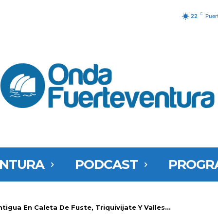
C
22
Puer
ENTURA
PODCAST
PROGR
tigua En Caleta De Fuste, Triquivijate Y Valles...