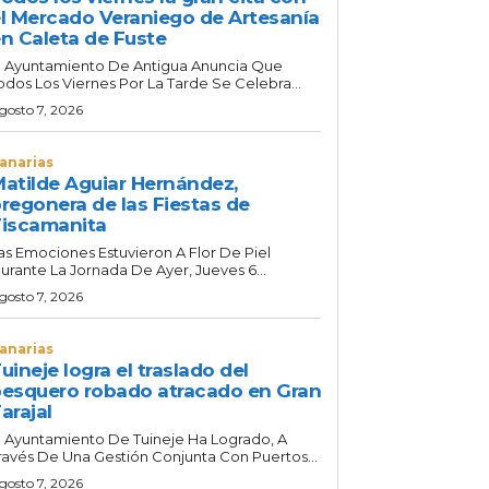
l Mercado Veraniego de Artesanía
n Caleta de Fuste
l Ayuntamiento De Antigua Anuncia Que
odos Los Viernes Por La Tarde Se Celebra...
gosto 7, 2026
anarias
atilde Aguiar Hernández,
regonera de las Fiestas de
iscamanita
as Emociones Estuvieron A Flor De Piel
urante La Jornada De Ayer, Jueves 6...
gosto 7, 2026
anarias
uineje logra el traslado del
esquero robado atracado en Gran
arajal
l Ayuntamiento De Tuineje Ha Logrado, A
ravés De Una Gestión Conjunta Con Puertos...
gosto 7, 2026