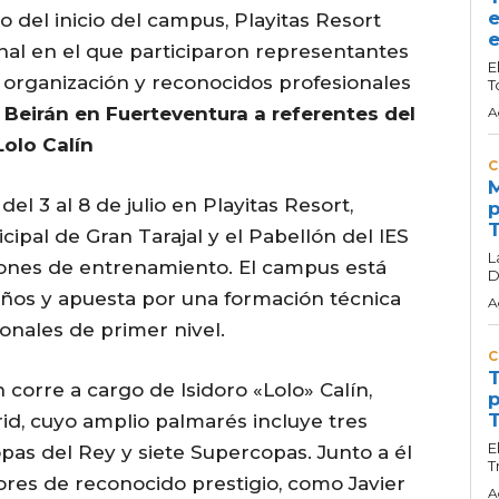
e
o del inicio del campus, Playitas Resort
e
nal en el que participaron representantes
E
a organización y reconocidos profesionales
T
 Beirán en Fuerteventura a referentes del
A
olo Calín
C
M
el 3 al 8 de julio en Playitas Resort,
p
T
ipal de Gran Tarajal y el Pabellón del IES
L
siones de entrenamiento. El campus está
D
 años y apuesta por una formación técnica
A
onales de primer nivel.
C
T
 corre a cargo de Isidoro «Lolo» Calín,
p
T
d, cuyo amplio palmarés incluye tres
E
opas del Rey y siete Supercopas. Junto a él
T
res de reconocido prestigio, como Javier
A