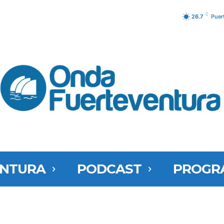
C
26.7
Puer
ENTURA
PODCAST
PROGR