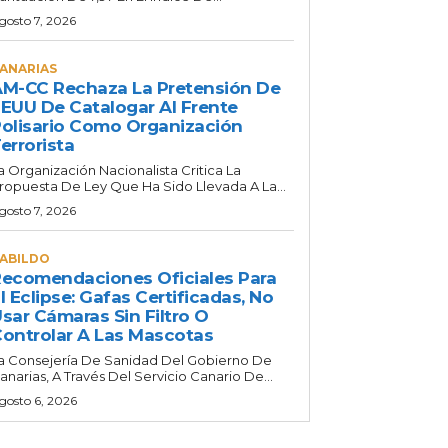
gosto 7, 2026
ANARIAS
M-CC Rechaza La Pretensión De
EUU De Catalogar Al Frente
olisario Como Organización
errorista
a Organización Nacionalista Critica La
ropuesta De Ley Que Ha Sido Llevada A La...
gosto 7, 2026
ABILDO
ecomendaciones Oficiales Para
l Eclipse: Gafas Certificadas, No
sar Cámaras Sin Filtro O
ontrolar A Las Mascotas
a Consejería De Sanidad Del Gobierno De
anarias, A Través Del Servicio Canario De...
gosto 6, 2026