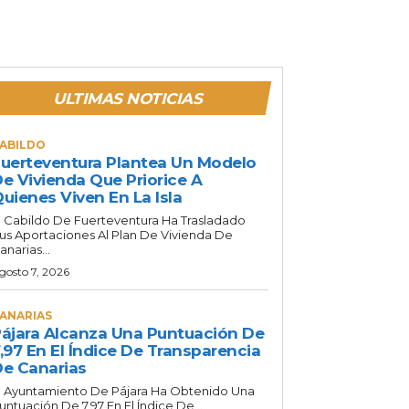
ULTIMAS NOTICIAS
ABILDO
uerteventura Plantea Un Modelo
e Vivienda Que Priorice A
uienes Viven En La Isla
l Cabildo De Fuerteventura Ha Trasladado
us Aportaciones Al Plan De Vivienda De
anarias...
gosto 7, 2026
ANARIAS
ájara Alcanza Una Puntuación De
,97 En El Índice De Transparencia
e Canarias
l Ayuntamiento De Pájara Ha Obtenido Una
untuación De 7,97 En El Índice De...