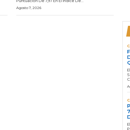
Puntuación De 7,97 En El Índice De...
Agosto 7, 2026
C
F
D
Q
E
S
C
A
C
P
7
D
E
P