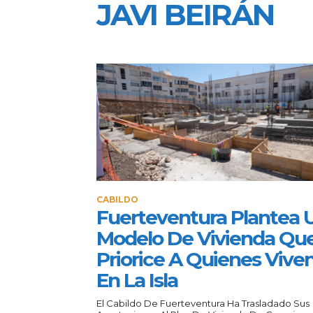
JAVI BEIRÁN
CABILDO
Fuerteventura Plantea 
Modelo De Vivienda Qu
Priorice A Quienes Vive
En La Isla
El Cabildo De Fuerteventura Ha Trasladado Sus