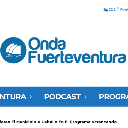
C
22.2
Puer
ENTURA
PODCAST
PROGR
oran El Municipio A Caballo En El Programa Veraneando