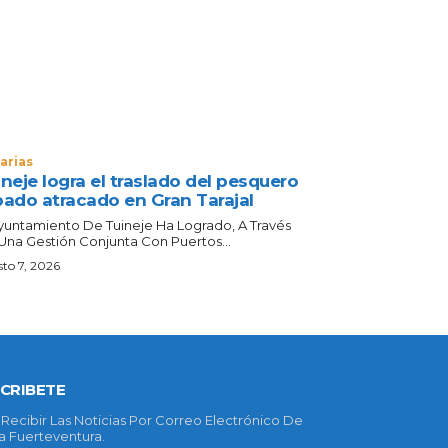
arias
neje logra el traslado del pesquero
bado atracado en Gran Tarajal
Ayuntamiento De Tuineje Ha Logrado, A Través
Una Gestión Conjunta Con Puertos...
to 7, 2026
CRIBETE
 Recibir Las Noticias Por Correo Electrónico De
 Fuerteventura.