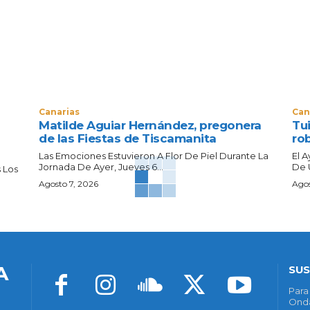
Canarias
Can
Matilde Aguiar Hernández, pregonera
Tui
de las Fiestas de Tiscamanita
ro
Las Emociones Estuvieron A Flor De Piel Durante La
El 
Jornada De Ayer, Jueves 6...
De 
 Los
Agosto 7, 2026
Agos
A
SUS
Para
Onda