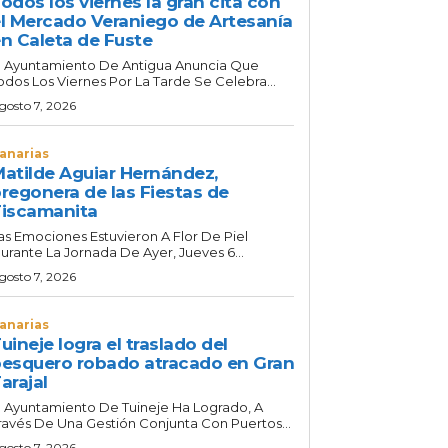
odos los viernes la gran cita con
l Mercado Veraniego de Artesanía
n Caleta de Fuste
l Ayuntamiento De Antigua Anuncia Que
odos Los Viernes Por La Tarde Se Celebra...
gosto 7, 2026
anarias
atilde Aguiar Hernández,
regonera de las Fiestas de
iscamanita
as Emociones Estuvieron A Flor De Piel
urante La Jornada De Ayer, Jueves 6...
gosto 7, 2026
anarias
uineje logra el traslado del
esquero robado atracado en Gran
arajal
l Ayuntamiento De Tuineje Ha Logrado, A
ravés De Una Gestión Conjunta Con Puertos...
gosto 7, 2026