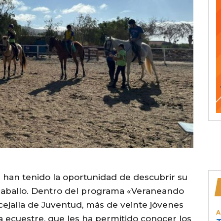
a
han tenido la oportunidad de descubrir su
caballo. Dentro del programa «Veraneando
cejalía de Juventud, más de veinte jóvenes
A
a ecuestre, que les ha permitido conocer los