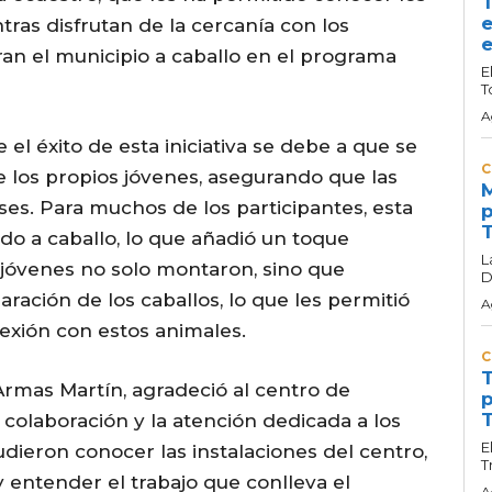
T
e
ras disfrutan de la cercanía con los
e
ran el municipio a caballo en el programa
E
T
A
 el éxito de esta iniciativa se debe a que se
C
e los propios jóvenes, asegurando que las
M
ses. Para muchos de los participantes, esta
p
T
o a caballo, lo que añadió un toque
L
s jóvenes no solo montaron, sino que
D
ración de los caballos, lo que les permitió
A
exión con estos animales.
C
T
Armas Martín, agradeció al centro de
p
T
 colaboración y la atención dedicada a los
E
udieron conocer las instalaciones del centro,
T
 y entender el trabajo que conlleva el
A