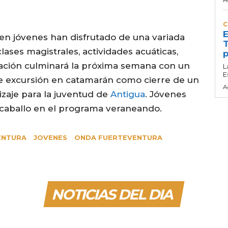
C
E
ien jóvenes han disfrutado de una variada
T
ases magistrales, actividades acuáticas,
p
ación culminará la próxima semana con un
L
E
e excursión en catamarán como cierre de un
A
izaje para la juventud de
Antigua
. Jóvenes
 caballo en el programa veraneando.
ENTURA
JOVENES
ONDA FUERTEVENTURA
NOTICIAS DEL DIA