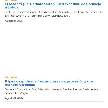
Canarias
El actor Miguel Bernardeau en Fuerteventura: de Corralejo
a Lobos
Lo Que Empezó Como Una Actividad Durante Unos Días De Descanso
En Fuerteventura Terminó Convirtiéndose En...
Agosto 8, 2026
Canarias
Pájara despide sus fiestas con salsa, procesión y dos
grandes verbenas
Pájara Afronta Los Dos Días Más Intensos De Sus Fiestas De Nuestra
Señora De Regla...
Agosto 8, 2026