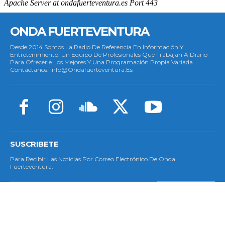
ONDA FUERTEVENTURA
Desde 2014 Somos La Radio De Referencia En Información Y
Entretenimiento. Un Equipo De Profesionales Que Trabajan A Diario
Para Ofrecerle Los Mejores Y Una Programación Propia Variada.
Contáctanos: Info@ondafuerteventura.es
SUSCRIBETE
Para Recibir Las Noticias Por Correo Electrónico De Onda
Fuerteventura.
SUSCRIBETE
© Copyright 2023 - Todos Los Derechos Reservados.