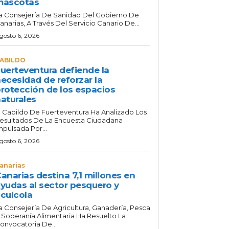
mascotas
a Consejería De Sanidad Del Gobierno De
anarias, A Través Del Servicio Canario De...
gosto 6, 2026
ABILDO
uerteventura defiende la
ecesidad de reforzar la
rotección de los espacios
aturales
l Cabildo De Fuerteventura Ha Analizado Los
esultados De La Encuesta Ciudadana
mpulsada Por...
gosto 6, 2026
anarias
anarias destina 7,1 millones en
yudas al sector pesquero y
cuícola
a Consejería De Agricultura, Ganadería, Pesca
 Soberanía Alimentaria Ha Resuelto La
onvocatoria De...