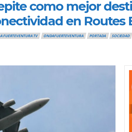
repite como mejor des
conectividad en Routes
A FUERTEVENTURA TV
ONDAFUERTEVENTURA
PORTADA
SOCIEDAD