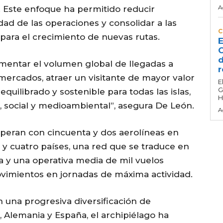
A
. Este enfoque ha permitido reducir
idad de las operaciones y consolidar a las
C
 para el crecimiento de nuevas rutas.
E
C
d
umentar el volumen global de llegadas a
r
 mercados, atraer un visitante de mayor valor
E
G
quilibrado y sostenible para todas las islas,
H
 social y medioambiental”, asegura De León.
A
s operan con cincuenta y dos aerolíneas en
 y cuatro países, una red que se traduce en
da y una operativa media de mil vuelos
movimientos en jornadas de máxima actividad.
n una progresiva diversificación de
 Alemania y España, el archipiélago ha