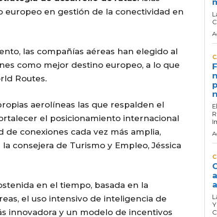
o europeo en gestión de la conectividad en
L
C
A
nto, las compañías aéreas han elegido al
C
ones como mejor destino europeo, a lo que
F
n
rld Routes.
p
n
 propias aerolíneas las que respalden el
E
R
ortalecer el posicionamiento internacional
I
ed de conexiones cada vez más amplia,
A
ca la consejera de Turismo y Empleo, Jéssica
C
C
a
a
ostenida en el tiempo, basada en la
L
as, el uso intensivo de inteligencia de
Y
ás innovadora y un modelo de incentivos
C