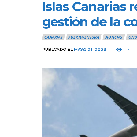
Islas Canarias 
gestión de la 
CANARIAS
FUERTEVENTURA
NOTICIAS
OND
PUBLCADO EL
MAYO 21, 2026
667