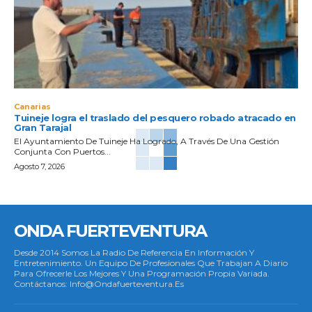
Canarias
Tuineje logra el traslado del pesquero robado atracado en
Gran Tarajal
El Ayuntamiento De Tuineje Ha Logrado, A Través De Una Gestión
Conjunta Con Puertos...
Agosto 7, 2026
ONDA FUERTEVENTURA
Desde 2014 Somos La Radio De Referencia En Información Y
Entretenimiento. Un Equipo De Profesionales Que Trabajan A Diario
Para Ofrecerle Los Mejores Y Una Programación Propia Variada.
Contáctanos: Info@ondafuerteventura.es