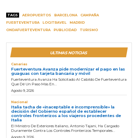
TAGS
AEROPUERTOS
BARCELONA
CAMPAÑA
FUERTEVENTURA
LOGITRAVEL
MADRID
ONDAFUERTEVENTURA
PUBLICIDAD
TURISMO
ULTIMAS NOTICIAS
Canarias
Fuerteventura Avanza pide modernizar el pago en las
guaguas con tarjeta bancaria y móvil
Fuerteventura Avanza Ha Solicitado Al Cabildo De Fuerteventura
Que Dé Un Paso Más En...
Agosto 9, 2026
Nacional
Italia tacha de «inaceptable e incomprensible» la
decisión del Gobierno español de establecer
controles fronterizos a los viajeros procedentes de
Italia
El Ministro De Exteriores Italiano, Antonio Tajani, Ha Cargado
Duramente Contra Los Controles Fronterizos Temporales...
Agosto 9, 2026