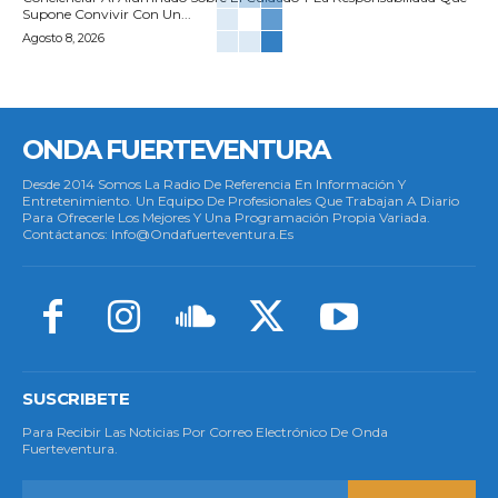
Supone Convivir Con Un...
Agosto 8, 2026
ONDA FUERTEVENTURA
Desde 2014 Somos La Radio De Referencia En Información Y
Entretenimiento. Un Equipo De Profesionales Que Trabajan A Diario
Para Ofrecerle Los Mejores Y Una Programación Propia Variada.
Contáctanos: Info@ondafuerteventura.es
SUSCRIBETE
Para Recibir Las Noticias Por Correo Electrónico De Onda
Fuerteventura.