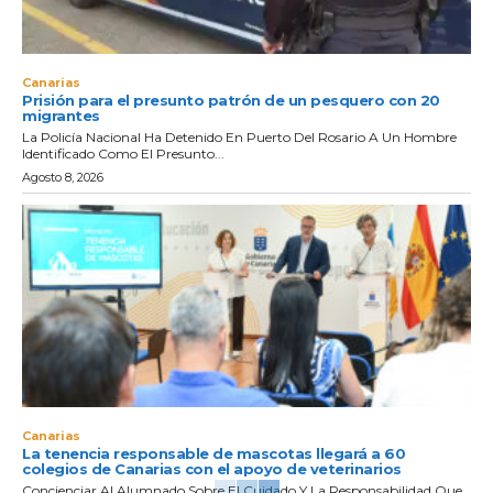
Canarias
Prisión para el presunto patrón de un pesquero con 20
migrantes
La Policía Nacional Ha Detenido En Puerto Del Rosario A Un Hombre
Identificado Como El Presunto...
Agosto 8, 2026
Canarias
La tenencia responsable de mascotas llegará a 60
colegios de Canarias con el apoyo de veterinarios
Concienciar Al Alumnado Sobre El Cuidado Y La Responsabilidad Que