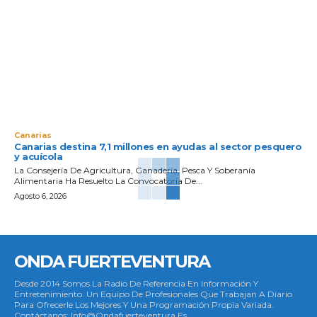
Canarias
Canarias destina 7,1 millones en ayudas al sector pesquero
y acuícola
La Consejería De Agricultura, Ganadería, Pesca Y Soberanía
Alimentaria Ha Resuelto La Convocatoria De...
Agosto 6, 2026
ONDA FUERTEVENTURA
Desde 2014 Somos La Radio De Referencia En Información Y
Entretenimiento. Un Equipo De Profesionales Que Trabajan A Diario
Para Ofrecerle Los Mejores Y Una Programación Propia Variada.
Contáctanos: Info@ondafuerteventura.es