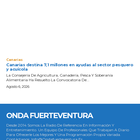
Canarias
Canarias destina 7,1 millones en ayudas al sector pesquero
y acuícola
La Consejería De Agricultura, Ganadería, Pesca Y Soberanía
Alimentaria Ha Resuelto La Convocatoria De...
Agosto 6, 2026
ONDA FUERTEVENTURA
Desde 2014 Somos La Radio De Referencia En Información Y
Entretenimiento. Un Equipo De Profesionales Que Trabajan A Diario
Para Ofrecerle Los Mejores Y Una Programación Propia Variada.
Contáctanos: Info@ondafuerteventura.es