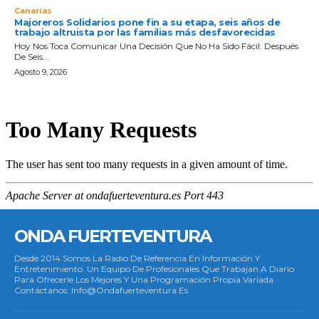
Canarias
Majoreros Solidarios pone fin a su etapa, seis años de
trabajo altruista por las familias más desfavorecidas
Hoy Nos Toca Comunicar Una Decisión Que No Ha Sido Fácil: Después
De Seis...
Agosto 9, 2026
ONDA FUERTEVENTURA
Desde 2014 Somos La Radio De Referencia En Información Y
Entretenimiento. Un Equipo De Profesionales Que Trabajan A Diario
Para Ofrecerle Los Mejores Y Una Programación Propia Variada.
Contáctanos: Info@ondafuerteventura.es