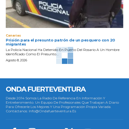
Canarias
Prisión para el presunto patrón de un pesquero con 20
migrantes
La Policía Nacional Ha Detenido En Puerto Del Rosario A Un Hombre
Identificado Como El Presunto...
Agosto 8, 2026
ONDA FUERTEVENTURA
Desde 2014 Somos La Radio De Referencia En Información Y
Entretenimiento. Un Equipo De Profesionales Que Trabajan A Diario
Para Ofrecerle Los Mejores Y Una Programación Propia Variada.
Contáctanos: Info@ondafuerteventura.es