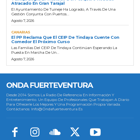
Atracado En Gran Tarajal
El Ayuntamiento De Tuineje Ha Logrado, A Través De Una
Gestión Conjunta Con Puertos...
Agosto 7, 2026
CANARIAS
El PP Reclama Que El CEIP De Tindaya Cuente Con
Comedor El Próximo Curso
Las Familias Del CEIP De Tindaya Continúan Esperando La
Puesta En Marcha De Un...
Agosto 7, 2026
ONDA FUERTEVENTURA
Desde 2014 Somos La Radio De Referencia En Información Y
Entretenimiento. Un Equipo De Profesionales Que Trabajan A Diario
Para Ofrecerle Los Mejores Y Una Programación Propia Variada.
Contáctanos: Info@ondafuerteventura.es