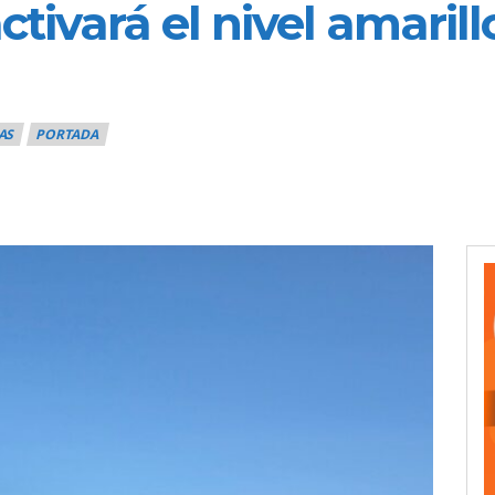
ctivará el nivel amaril
AS
PORTADA