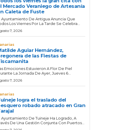
odos los viernes la gran cita con
l Mercado Veraniego de Artesanía
n Caleta de Fuste
l Ayuntamiento De Antigua Anuncia Que
odos Los Viernes Por La Tarde Se Celebra...
gosto 7, 2026
anarias
atilde Aguiar Hernández,
regonera de las Fiestas de
iscamanita
as Emociones Estuvieron A Flor De Piel
urante La Jornada De Ayer, Jueves 6...
gosto 7, 2026
anarias
uineje logra el traslado del
esquero robado atracado en Gran
arajal
l Ayuntamiento De Tuineje Ha Logrado, A
ravés De Una Gestión Conjunta Con Puertos...
gosto 7, 2026