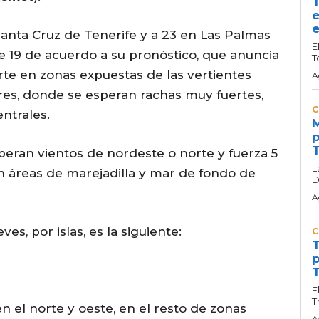
T
e
e
anta Cruz de Tenerife y a 23 en Las Palmas
E
e 19 de acuerdo a su pronóstico, que anuncia
T
te en zonas expuestas de las vertientes
A
res, donde se esperan rachas muy fuertes,
C
ntrales.
M
p
T
speran vientos de nordeste o norte y fuerza 5
L
n áreas de marejadilla y mar de fondo de
D
A
es, por islas, es la siguiente:
C
T
p
T
E
T
n el norte y oeste, en el resto de zonas
A