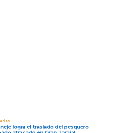
arias
neje logra el traslado del pesquero
bado atracado en Gran Tarajal