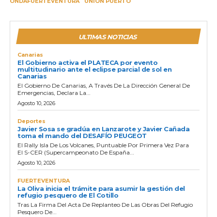
ONDAFUERTEVENTURA
UNIÓN PUERTO
ULTIMAS NOTICIAS
Canarias
El Gobierno activa el PLATECA por evento
multitudinario ante el eclipse parcial de sol en
Canarias
El Gobierno De Canarias, A Través De La Dirección General De
Emergencias, Declara La...
Agosto 10, 2026
Deportes
Javier Sosa se gradúa en Lanzarote y Javier Cañada
toma el mando del DESAFÍO PEUGEOT
El Rally Isla De Los Volcanes, Puntuable Por Primera Vez Para
El S-CER (Supercampeonato De España...
Agosto 10, 2026
FUERTEVENTURA
La Oliva inicia el trámite para asumir la gestión del
refugio pesquero de El Cotillo
Tras La Firma Del Acta De Replanteo De Las Obras Del Refugio
Pesquero De...