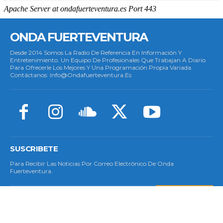
ONDA FUERTEVENTURA
Desde 2014 Somos La Radio De Referencia En Información Y
Entretenimiento. Un Equipo De Profesionales Que Trabajan A Diario
Para Ofrecerle Los Mejores Y Una Programación Propia Variada.
Contáctanos: Info@ondafuerteventura.es
SUSCRIBETE
Para Recibir Las Noticias Por Correo Electrónico De Onda
Fuerteventura.
SUSCRIBETE