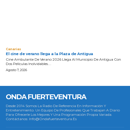
Canarias
El cine de verano llega a la Plaza de Antigua
Cine Ambulante De Verano 2026 Llega Al Municipio De Antigua Con
Dos Películas Inolvidables....
Agosto 7, 2026
ONDA FUERTEVENTURA
Desde 2014 Somos La Radio De Referencia En Información Y
Entretenimiento. Un Equipo De Profesionales Que Trabajan A Diario
Para Ofrecerle Los Mejores Y Una Programación Propia Variada.
Contáctanos: Info@ondafuerteventura.es