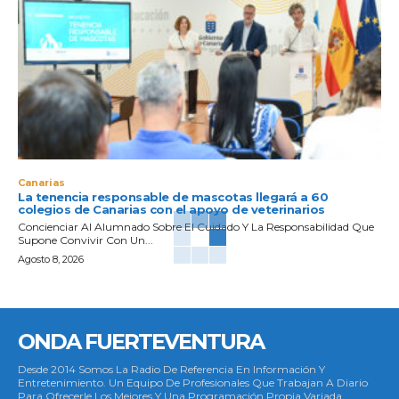
Canarias
La tenencia responsable de mascotas llegará a 60
colegios de Canarias con el apoyo de veterinarios
Concienciar Al Alumnado Sobre El Cuidado Y La Responsabilidad Que
Supone Convivir Con Un...
Agosto 8, 2026
ONDA FUERTEVENTURA
Desde 2014 Somos La Radio De Referencia En Información Y
Entretenimiento. Un Equipo De Profesionales Que Trabajan A Diario
Para Ofrecerle Los Mejores Y Una Programación Propia Variada.