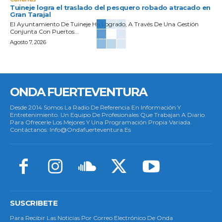
Tuineje logra el traslado del pesquero robado atracado en
Gran Tarajal
El Ayuntamiento De Tuineje Ha Logrado, A Través De Una Gestión
Conjunta Con Puertos...
Agosto 7, 2026
ONDA FUERTEVENTURA
Desde 2014 Somos La Radio De Referencia En Información Y
Entretenimiento. Un Equipo De Profesionales Que Trabajan A Diario
Para Ofrecerle Los Mejores Y Una Programación Propia Variada.
Contáctanos: Info@ondafuerteventura.es
SUSCRIBETE
Para Recibir Las Noticias Por Correo Electrónico De Onda