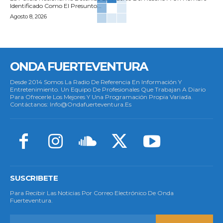
Identificado Como El Presunto...
Agosto 8, 2026
ONDA FUERTEVENTURA
Desde 2014 Somos La Radio De Referencia En Información Y
Entretenimiento. Un Equipo De Profesionales Que Trabajan A Diario
Para Ofrecerle Los Mejores Y Una Programación Propia Variada.
Contáctanos: Info@ondafuerteventura.es
SUSCRIBETE
Para Recibir Las Noticias Por Correo Electrónico De Onda
Fuerteventura.