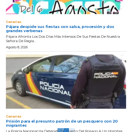
Canarias
Pájara despide sus fiestas con salsa, procesión y dos
grandes verbenas
Pájara Afronta Los Dos Días Más Intensos De Sus Fiestas De Nuestra
Señora De Regla...
Agosto 8, 2026
Canarias
Prisión para el presunto patrón de un pesquero con 20
migrantes
La Policía Nacional Ha Detenido En Puerto Del Rosario A Un Hombre