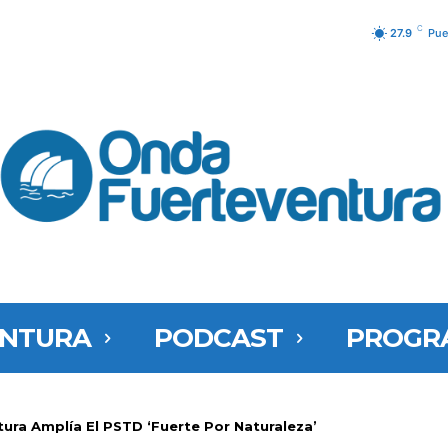
C
27.9
Pue
ENTURA
PODCAST
PROGR
tura Amplía El PSTD ‘Fuerte Por Naturaleza’