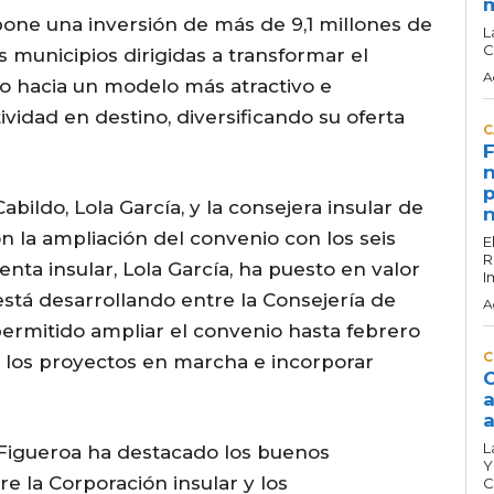
pone una inversión de más de 9,1 millones de
L
C
 municipios dirigidas a transformar el
A
lo hacia un modelo más atractivo e
ividad en destino, diversificando su oferta
C
F
n
p
abildo, Lola García, y la consejera insular de
n
n la ampliación del convenio con los seis
E
R
enta insular, Lola García, ha puesto en valor
I
está desarrollando entre la Consejería de
A
ermitido ampliar el convenio hasta febrero
C
r los proyectos en marcha e incorporar
C
a
a
L
 Figueroa ha destacado los buenos
Y
re la Corporación insular y los
C