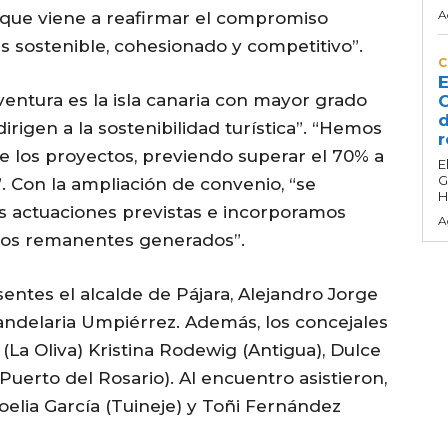
A
que viene a reafirmar el compromiso
 sostenible, cohesionado y competitivo”.
C
E
entura es la isla canaria con mayor grado
C
d
irigen a la sostenibilidad turística”. “Hemos
r
e los proyectos, previendo superar el 70% a
E
G
. Con la ampliación de convenio, “se
H
as actuaciones previstas e incorporamos
A
 los remanentes generados”.
sentes el alcalde de Pájara, Alejandro Jorge
andelaria Umpiérrez. Además, los concejales
(La Oliva) Kristina Rodewig (Antigua), Dulce
Puerto del Rosario). Al encuentro asistieron,
oelia García (Tuineje) y Toñi Fernández