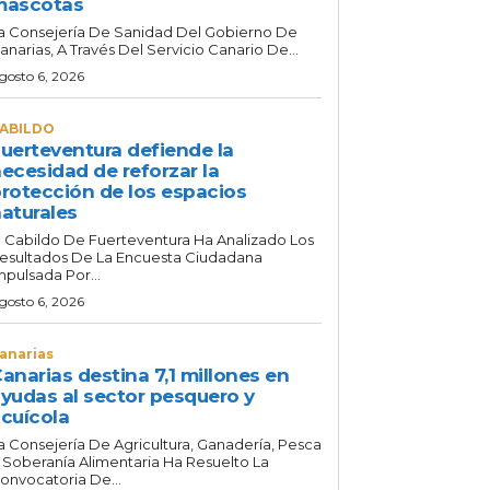
mascotas
a Consejería De Sanidad Del Gobierno De
anarias, A Través Del Servicio Canario De...
gosto 6, 2026
ABILDO
uerteventura defiende la
ecesidad de reforzar la
rotección de los espacios
aturales
l Cabildo De Fuerteventura Ha Analizado Los
esultados De La Encuesta Ciudadana
mpulsada Por...
gosto 6, 2026
anarias
anarias destina 7,1 millones en
yudas al sector pesquero y
cuícola
a Consejería De Agricultura, Ganadería, Pesca
 Soberanía Alimentaria Ha Resuelto La
onvocatoria De...