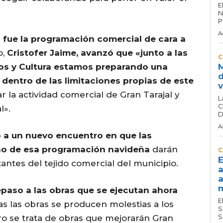
E
N
P
A
n fue la programación comercial de cara a
o,
Cristofer Jaime, avanzó que «junto a las
C
os y Cultura estamos preparando una
M
d
entro de las limitaciones propias de este
v
ar la actividad comercial de Gran Tarajal y
L
C
l».
D
A
 a un nuevo encuentro en que las
eño de esa programación navideña
darán
C
E
antes del tejido comercial del municipio.
a
a
m
epaso a las obras que se ejecutan ahora
E
as las obras se producen molestias a los
S
S
ro se trata de obras que mejorarán Gran