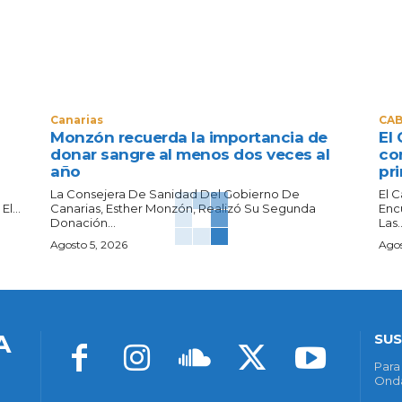
Canarias
CAB
Monzón recuerda la importancia de
El 
donar sangre al menos dos veces al
co
año
pri
La Consejera De Sanidad Del Gobierno De
El 
l...
Canarias, Esther Monzón, Realizó Su Segunda
Enc
Donación...
Las..
Agosto 5, 2026
Agos
A
SUS
Para
Onda