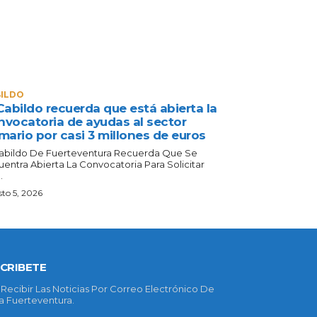
ILDO
Cabildo recuerda que está abierta la
nvocatoria de ayudas al sector
mario por casi 3 millones de euros
Cabildo De Fuerteventura Recuerda Que Se
uentra Abierta La Convocatoria Para Solicitar
.
to 5, 2026
CRIBETE
 Recibir Las Noticias Por Correo Electrónico De
 Fuerteventura.