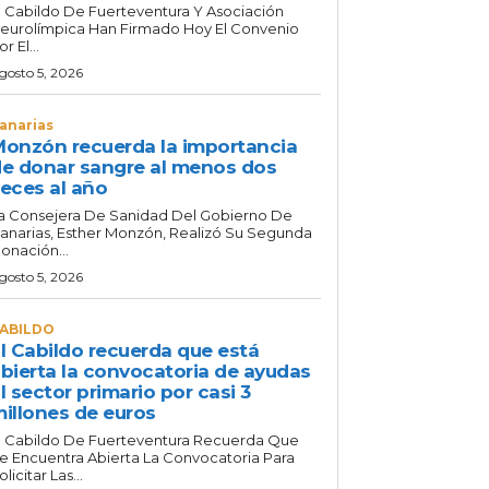
l Cabildo De Fuerteventura Y Asociación
eurolímpica Han Firmado Hoy El Convenio
or El...
gosto 5, 2026
anarias
onzón recuerda la importancia
e donar sangre al menos dos
eces al año
a Consejera De Sanidad Del Gobierno De
anarias, Esther Monzón, Realizó Su Segunda
onación...
gosto 5, 2026
ABILDO
l Cabildo recuerda que está
bierta la convocatoria de ayudas
l sector primario por casi 3
illones de euros
l Cabildo De Fuerteventura Recuerda Que
e Encuentra Abierta La Convocatoria Para
olicitar Las...