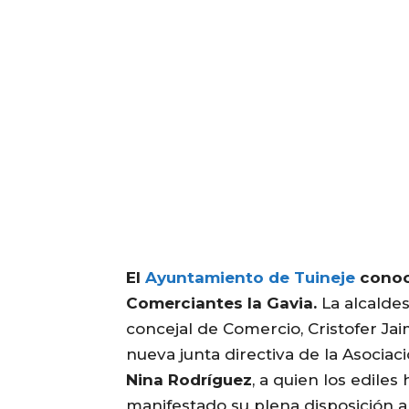
El
Ayuntamiento de Tuineje
conoce
Comerciantes la Gavia.
La alcalde
concejal de Comercio, Cristofer Ja
nueva junta directiva de la Asocia
Nina Rodríguez
, a quien los edile
manifestado su plena disposición a