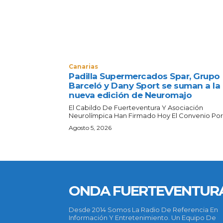
Canarias
Padilla Supermercados Spar, Grupo
Barceló y Dany Sport se suman a la
nueva edición de Neuromajo
El Cabildo De Fuerteventura Y Asociación
Neurolímpica Han Firmado Hoy El Convenio Por E
Agosto 5, 2026
ONDA FUERTEVENTUR
Desde 2014 Somos La Radio De Referencia En
Información Y Entretenimiento. Un Equipo De