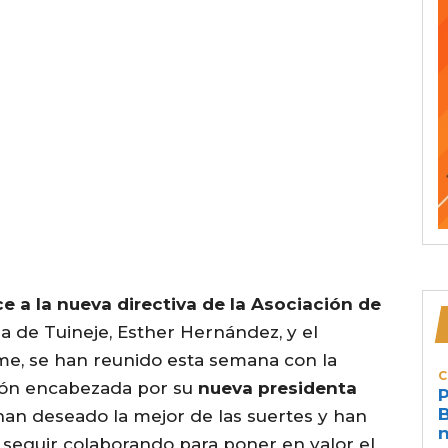
 a la nueva directiva de la Asociación de
sa de Tuineje, Esther Hernández, y el
ime, se han reunido esta semana con la
C
ción encabezada por su
nueva presidenta
P
B
s han deseado la mejor de las suertes y han
n
 seguir colaborando para poner en valor el