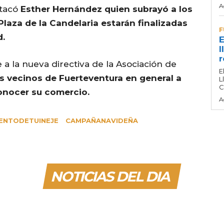
A
stacó
Esther Hernández quien subrayó a los
Plaza de la Candelaria estarán finalizadas
F
d.
E
l
r
a la nueva directiva de la Asociación de
E
s vecinos de Fuerteventura en general a
L
C
conocer su comercio.
A
ENTODETUINEJE
CAMPAÑANAVIDEÑA
NOTICIAS DEL DIA