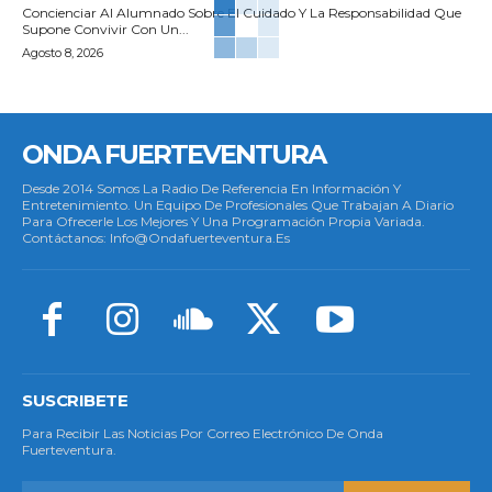
Concienciar Al Alumnado Sobre El Cuidado Y La Responsabilidad Que
Supone Convivir Con Un...
Agosto 8, 2026
ONDA FUERTEVENTURA
Desde 2014 Somos La Radio De Referencia En Información Y
Entretenimiento. Un Equipo De Profesionales Que Trabajan A Diario
Para Ofrecerle Los Mejores Y Una Programación Propia Variada.
Contáctanos: Info@ondafuerteventura.es
SUSCRIBETE
Para Recibir Las Noticias Por Correo Electrónico De Onda
Fuerteventura.