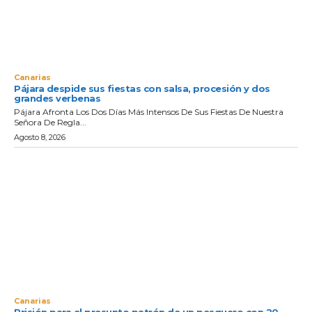
Canarias
Pájara despide sus fiestas con salsa, procesión y dos
grandes verbenas
Pájara Afronta Los Dos Días Más Intensos De Sus Fiestas De Nuestra
Señora De Regla...
Agosto 8, 2026
Canarias
Prisión para el presunto patrón de un pesquero con 20