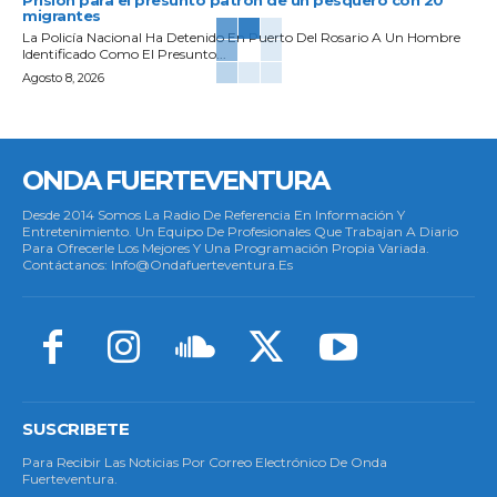
migrantes
La Policía Nacional Ha Detenido En Puerto Del Rosario A Un Hombre
Identificado Como El Presunto...
Agosto 8, 2026
ONDA FUERTEVENTURA
Desde 2014 Somos La Radio De Referencia En Información Y
Entretenimiento. Un Equipo De Profesionales Que Trabajan A Diario
Para Ofrecerle Los Mejores Y Una Programación Propia Variada.
Contáctanos: Info@ondafuerteventura.es
SUSCRIBETE
Para Recibir Las Noticias Por Correo Electrónico De Onda
Fuerteventura.