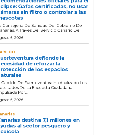
ecomendaciones oficiales para el
clipse: Gafas certificadas, no usar
ámaras sin filtro o controlar a las
mascotas
a Consejería De Sanidad Del Gobierno De
anarias, A Través Del Servicio Canario De...
gosto 6, 2026
ABILDO
uerteventura defiende la
ecesidad de reforzar la
rotección de los espacios
aturales
l Cabildo De Fuerteventura Ha Analizado Los
esultados De La Encuesta Ciudadana
mpulsada Por...
gosto 6, 2026
anarias
anarias destina 7,1 millones en
yudas al sector pesquero y
cuícola