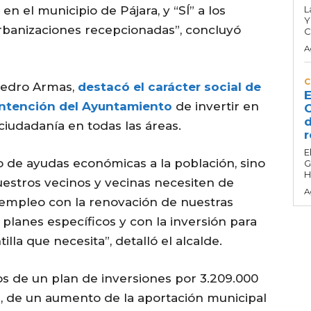
en el municipio de Pájara, y “SÍ” a los
L
Y
 urbanizaciones recepcionadas”, concluyó
C
A
C
 Pedro Armas,
destacó el carácter social de
E
intención del Ayuntamiento
de invertir en
C
d
iudadanía en todas las áreas.
r
E
no de ayudas económicas a la población, sino
G
H
stros vecinos y vecinas necesiten de
A
empleo con la renovación de nuestras
 planes específicos y con la inversión para
illa que necesita”, detalló el alcalde.
 de un plan de inversiones por 3.209.000
s, de un aumento de la aportación municipal