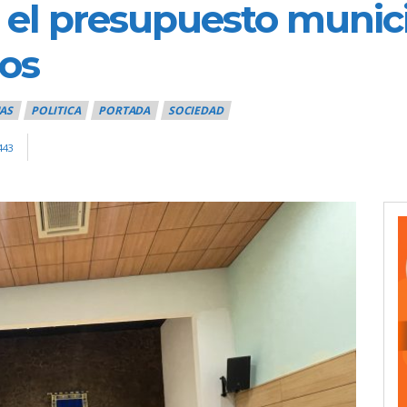
 el presupuesto munici
ros
AS
POLITICA
PORTADA
SOCIEDAD
443