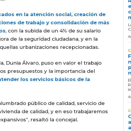
R
e
c
ados en la atención social, creación de
ciones de trabajo y consolidación de más
L
C
os
, con la subida de un 4% de su salario
A
jora de la seguridad ciudadana, y en la
 aquellas urbanizaciones recepcionadas.
C
F
n
, Dunia Álvaro, puso en valor el trabajo
p
tos presupuestos y la importancia del
n
atender los servicios básicos de la
E
R
I
A
lumbrado público de calidad, servicio de
ivienda de calidad, y en eso trabajaremos
C
C
pansivos”, resaltó la concejal.
a
a