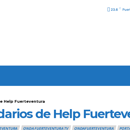
C
23.6
Puer
URA
PODCAST
PROGRA
e Help Fuerteventura
darios de Help Fuertev
EVENTURA
ONDA FUERTEVENTURA TV
ONDAFUERTEVENTURA
PORT