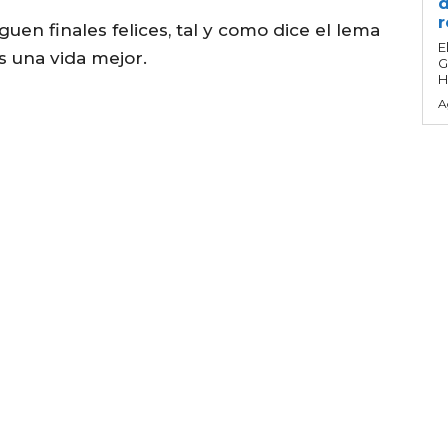
d
r
en finales felices, tal y como dice el lema
E
s una vida mejor.
G
H
A