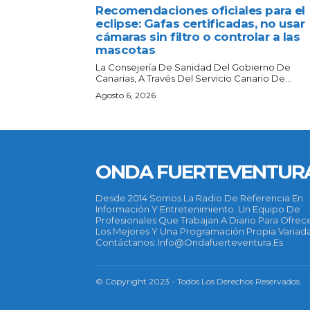
Recomendaciones oficiales para el
eclipse: Gafas certificadas, no usar
cámaras sin filtro o controlar a las
mascotas
La Consejería De Sanidad Del Gobierno De
Canarias, A Través Del Servicio Canario De...
Agosto 6, 2026
ONDA FUERTEVENTUR
Desde 2014 Somos La Radio De Referencia En
Información Y Entretenimiento. Un Equipo De
Profesionales Que Trabajan A Diario Para Ofrec
Los Mejores Y Una Programación Propia Variada
Contáctanos: Info@ondafuerteventura.es
© Copyright 2023 - Todos Los Derechos Reservados.