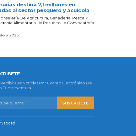
arias destina 7,1 millones en
udas al sector pesquero y acuícola
Consejería De Agricultura, Ganadería, Pesca Y
eranía Alimentaria Ha Resuelto La Convocatoria
.
to 6, 2026
CRIBETE
 Recibir Las Noticias Por Correo Electrónico De
 Fuerteventura.
SUSCRIBETE
rivacidad