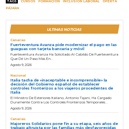
TAGS
CURSOS
FORMACIÓN
INCLUSIÓN LABORAL
OFERTA
PÁJARA
ULTIMAS NOTICIAS
Canarias
Fuerteventura Avanza pide modernizar el pago en las
guaguas con tarjeta bancaria y móvil
Fuerteventura Avanza Ha Solicitado Al Cabildo De Fuerteventura
Que Dé Un Paso Más En...
Agosto 9, 2026
Nacional
Italia tacha de «inaceptable e incomprensible» la
decisión del Gobierno español de establecer
controles fronterizos a los viajeros procedentes de
Italia
El Ministro De Exteriores Italiano, Antonio Tajani, Ha Cargado
Duramente Contra Los Controles Fronterizos Temporales...
Agosto 9, 2026
Canarias
Majoreros Solidarios pone fin a su etapa, seis años de
trabajo altruista por las familias más desfavorecidas