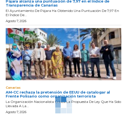
Pájara alcanza una puntuación de 7,97 en el Índice de
Transparencia de Canarias
El Ayuntamiento De Pájara Ha Obtenido Una Puntuación De 7,97 En
El Índice De...
Agosto 7, 2026
Canarias
AM-CC rechaza la pretensión de EEUU de catalogar al
Frente Polisario como organización terrorista
La Organización Nacionalista Critica La Propuesta De Ley Que Ha Sido
Llevada A La...
Agosto 7, 2026