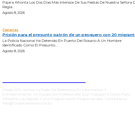
Pájara Afronta Los Dos Días Más Intensos De Sus Fiestas De Nuestra Señora 
Regla...
Agosto 8, 2026
Canarias
Prisión para el presunto patrón de un pesquero con 20 migrant
La Policía Nacional Ha Detenido En Puerto Del Rosario A Un Hombre
Identificado Como El Presunto...
Agosto 8, 2026
ONDA FUERTEVENTURA
Desde 2014 Somos La Radio De Referencia En Información Y
Entretenimiento. Un Equipo De Profesionales Que Trabajan A Diario Para
Ofrecerle Los Mejores Y Una Programación Propia Variada. Contáctanos:
Info@ondafuerteventura.es