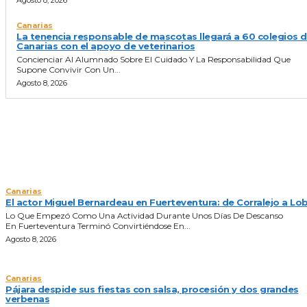
Canarias
La tenencia responsable de mascotas llegará a 60 colegios 
Canarias con el apoyo de veterinarios
Concienciar Al Alumnado Sobre El Cuidado Y La Responsabilidad Que
Supone Convivir Con Un...
Agosto 8, 2026
NOTICIAS DEL DIA
Canarias
El actor Miguel Bernardeau en Fuerteventura: de Corralejo a Lo
Lo Que Empezó Como Una Actividad Durante Unos Días De Descanso
En Fuerteventura Terminó Convirtiéndose En...
Agosto 8, 2026
Canarias
Pájara despide sus fiestas con salsa, procesión y dos grandes
verbenas