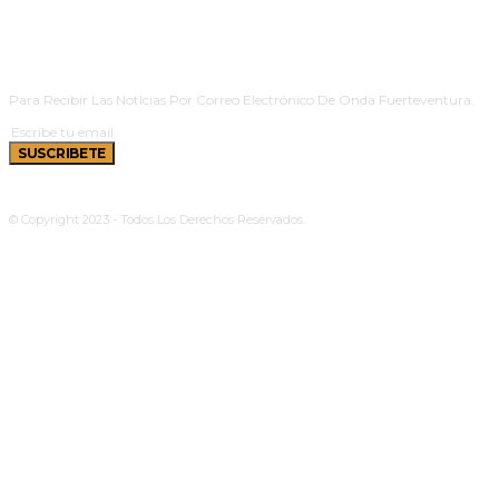
SUSCRIBETE
Para Recibir Las Noticias Por Correo Electrónico De Onda Fuerteventura.
SUSCRIBETE
© Copyright 2023 - Todos Los Derechos Reservados.
Política De Cookies
|
Aviso Legal
|
Privacidad