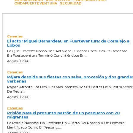
ONDAFUERTEVENTURA
SEGURIDAD
ULTIMAS NOTICIAS
Canarias
El actor Miguel Bernardeau en Fuerteventura: de Corralejo a
Lobos
Lo Que Empezó Como Una Actividad Durante Unos Días De Descanso
En Fuerteventura Terminó Convirtiéndose En...
Agosto 8, 2026
Canarias
Pájara despide sus fiestas con salsa, procesión y dos grande
verbenas
Pájara Afronta Los Dos Días Más Intensos De Sus Fiestas De Nuestra Seño
De Regla...
Agosto 8, 2026
Canarias
Prisión para el presunto patrón de un pesquero con 20
migrantes
La Policía Nacional Ha Detenido En Puerto Del Rosario A Un Hombre
Identificado Como El Presunto...
Agosto 8, 2026