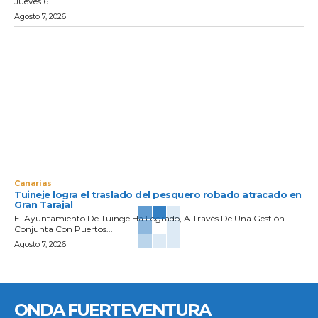
Jueves 6...
Agosto 7, 2026
Canarias
Tuineje logra el traslado del pesquero robado atracado en
Gran Tarajal
El Ayuntamiento De Tuineje Ha Logrado, A Través De Una Gestión
Conjunta Con Puertos...
Agosto 7, 2026
ONDA FUERTEVENTURA