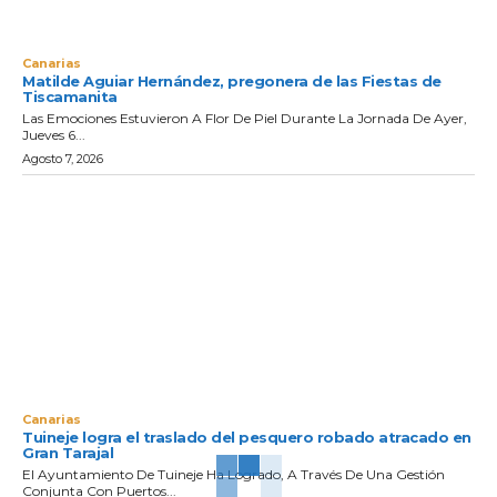
Canarias
Matilde Aguiar Hernández, pregonera de las Fiestas de
Tiscamanita
Las Emociones Estuvieron A Flor De Piel Durante La Jornada De Ayer,
Jueves 6...
Agosto 7, 2026
Canarias
Tuineje logra el traslado del pesquero robado atracado en
Gran Tarajal
El Ayuntamiento De Tuineje Ha Logrado, A Través De Una Gestión
Conjunta Con Puertos...