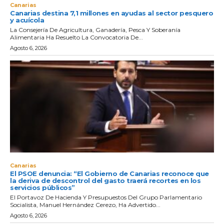
Canarias
Canarias destina 7,1 millones en ayudas al sector pesquero
y acuícola
La Consejería De Agricultura, Ganadería, Pesca Y Soberanía
Alimentaria Ha Resuelto La Convocatoria De...
Agosto 6, 2026
Canarias
El PSOE denuncia: “El Gobierno de Canarias reconoce que
la deriva de descontrol del gasto traerá recortes en los
servicios públicos”
El Portavoz De Hacienda Y Presupuestos Del Grupo Parlamentario
Socialista, Manuel Hernández Cerezo, Ha Advertido...
Agosto 6, 2026