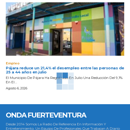
Empleo
Pájara reduce un 21,4% el desempleo entre las personas de
25 a 44 años en julio
El Municipio De Pájara Ha Registrado En Julio Una Reducción Del 9,1%
En El...
Agosto 6, 2026
ONDA FUERTEVENTURA
Desde 2014 Somos La Radio De Referencia En Información Y
Entretenimiento. Un Equipo De Profesionales Que Trabajan A Diario