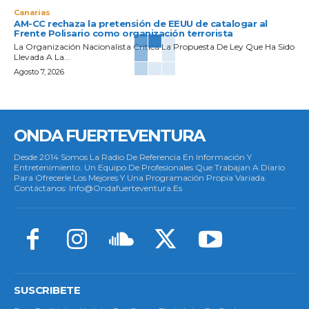
Canarias
AM-CC rechaza la pretensión de EEUU de catalogar al
Frente Polisario como organización terrorista
La Organización Nacionalista Critica La Propuesta De Ley Que Ha Sido
Llevada A La...
Agosto 7, 2026
ONDA FUERTEVENTURA
Desde 2014 Somos La Radio De Referencia En Información Y
Entretenimiento. Un Equipo De Profesionales Que Trabajan A Diario
Para Ofrecerle Los Mejores Y Una Programación Propia Variada.
Contáctanos: Info@ondafuerteventura.es
SUSCRIBETE