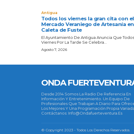
Antigua
Todos los viernes la gran cita con el
Mercado Veraniego de Artesanía en
Caleta de Fuste
El Ayuntamiento De Antigua Anuncia Que Todos
Viernes Por La Tarde Se Celebra...
Agosto 7, 2026
ONDA FUERTEVENTUR
Desde 2014 Somos La Radio De Referencia En
Información Y Entretenimiento. Un Equipo De
Profesionales Que Trabajan A Diario Para Ofrec
Los Mejores Y Una Programación Propia Variada
Contáctanos: Info@ondafuerteventura.es
© Copyright 2023 - Todos Los Derechos Reservados.