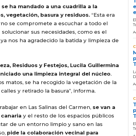
T
 se ha mandado a una cuadrilla a la
e
e
os, vegetación, basura y residuos.
“Esta era
E
rno se compromete a escuchar a todo el
T
a solucionar sus necesidades, como es el
A
 ya nos ha agradecido la batida y limpieza de
C
M
p
T
eza, Residuos y Festejos, Lucila Guillermina
L
iniciado una limpieza integral del núcleo
.
D
os matos, se ha recogido la vegetación de la
A
alles y retirado la basura”, informa.
C
T
rabajar en Las Salinas del Carmen,
se van a
p
 canaria
y el resto de los espacios públicos
T
utar de un entorno limpio y sano en las
E
T
so,
pide la colaboración vecinal para
A