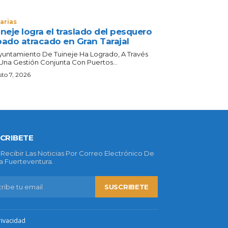
arias
neje logra el traslado del pesquero
bado atracado en Gran Tarajal
Ayuntamiento De Tuineje Ha Logrado, A Través
Una Gestión Conjunta Con Puertos...
to 7, 2026
CRIBETE
 Recibir Las Noticias Por Correo Electrónico De
 Fuerteventura.
SUSCRIBETE
rivacidad