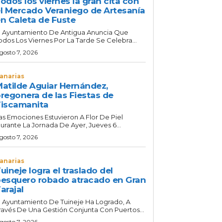
odos los viernes la gran cita con
l Mercado Veraniego de Artesanía
n Caleta de Fuste
l Ayuntamiento De Antigua Anuncia Que
odos Los Viernes Por La Tarde Se Celebra...
gosto 7, 2026
anarias
atilde Aguiar Hernández,
regonera de las Fiestas de
iscamanita
as Emociones Estuvieron A Flor De Piel
urante La Jornada De Ayer, Jueves 6...
gosto 7, 2026
anarias
uineje logra el traslado del
esquero robado atracado en Gran
arajal
l Ayuntamiento De Tuineje Ha Logrado, A
ravés De Una Gestión Conjunta Con Puertos...
gosto 7, 2026