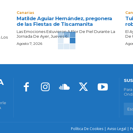
Canarias
Can
Matilde Aguiar Hernández, pregonera
Tui
de las Fiestas de Tiscamanita
ro
Las Emociones Estuvieron A Flor De Piel Durante La
El 
Jornada De Ayer, Jueves 6...
De 
 Los
Agosto 7, 2026
Agos
A
SUS
Para
Onda
erle
.
Política De Cookies
|
Aviso Legal
|
P