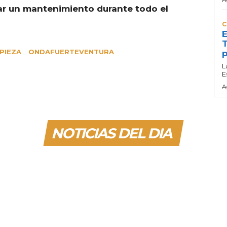
zar un mantenimiento durante todo el
C
E
T
MPIEZA
ONDAFUERTEVENTURA
p
L
E
A
NOTICIAS DEL DIA