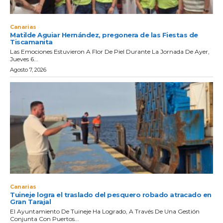
Canarias
Matilde Aguiar Hernández, pregonera de las Fiestas de
Tiscamanita
Las Emociones Estuvieron A Flor De Piel Durante La Jornada De Ayer,
Jueves 6...
Agosto 7, 2026
Canarias
Tuineje logra el traslado del pesquero robado atracado en
Gran Tarajal
El Ayuntamiento De Tuineje Ha Logrado, A Través De Una Gestión
Conjunta Con Puertos...