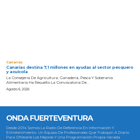
Canarias
Canarias destina 7,1 millones en ayudas al sector pesquero
y acuícola
La Consejería De Agricultura, Ganadería, Pesca Y Soberanía
Alimentaria Ha Resuelto La Convocatoria De...
Agosto 6, 2026
ONDA FUERTEVENTURA
Desde 2014 Somos La Radio De Referencia En Información Y
Entretenimiento. Un Equipo De Profesionales Que Trabajan A Diario
Para Ofrecerle Los Mejores Y Una Programación Propia Variada.