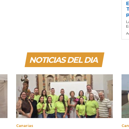
E
T
p
L
E
A
NOTICIAS DEL DIA
Canarias
Can