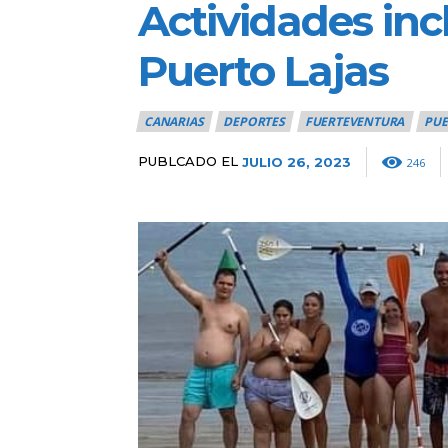
Actividades inc
Puerto Lajas
CANARIAS
DEPORTES
FUERTEVENTURA
PUE
PUBLCADO EL
JULIO 26, 2023
246