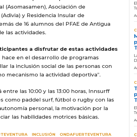
E
al (Asomasamen), Asociación de
T
 (Adivia) y Residencia Insular de
A
demás de 16 alumnos del PFAE de Antigua
C
 las actividades.
M
p
T
ticipantes a disfrutar de estas actividades
L
e hace en el desarrollo de programas
D
ar la inclusión social de las personas con
A
omo mecanismo la actividad deportiva”.
C
T
entre las 10:00 y las 13:00 horas, Innsurff
p
es como paddel surf, fútbol o rugby con las
T
 autonomía personal, la motivación por la
E
T
nciar las habilidades motrices básicas.
A
RTEVENTURA
INCLUSIÓN
ONDAFUERTEVENTURA
C