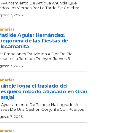
l Ayuntamiento De Antigua Anuncia Que
odos Los Viernes Por La Tarde Se Celebra...
gosto 7, 2026
anarias
atilde Aguiar Hernández,
regonera de las Fiestas de
iscamanita
as Emociones Estuvieron A Flor De Piel
urante La Jornada De Ayer, Jueves 6...
gosto 7, 2026
anarias
uineje logra el traslado del
esquero robado atracado en Gran
arajal
l Ayuntamiento De Tuineje Ha Logrado, A
ravés De Una Gestión Conjunta Con Puertos...
gosto 7, 2026
anarias