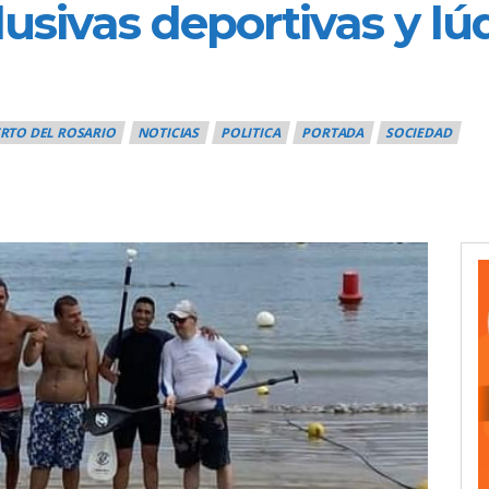
lusivas deportivas y lú
RTO DEL ROSARIO
NOTICIAS
POLITICA
PORTADA
SOCIEDAD