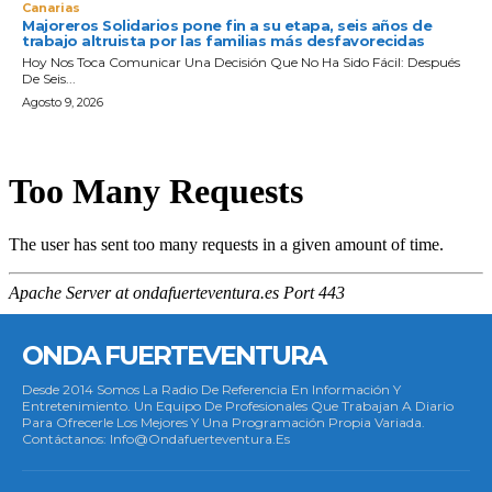
Canarias
Majoreros Solidarios pone fin a su etapa, seis años de
trabajo altruista por las familias más desfavorecidas
Hoy Nos Toca Comunicar Una Decisión Que No Ha Sido Fácil: Después
De Seis...
Agosto 9, 2026
ONDA FUERTEVENTURA
Desde 2014 Somos La Radio De Referencia En Información Y
Entretenimiento. Un Equipo De Profesionales Que Trabajan A Diario
Para Ofrecerle Los Mejores Y Una Programación Propia Variada.
Contáctanos: Info@ondafuerteventura.es