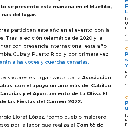
E
F
ento se presentó esta mañana en el Muellito,
inas del lugar.
L
U
E
res participan este año en el evento, con la
A
s. Tras la edición telemática de 2020 y la
ntar con presencia internacional, este año
C
bia, Cuba y Puerto Rico, y por primera vez,
P
s
rán a las voces y cuerdas canarias.
v
P
S
rovisadores es organizado por la
Asociación
A
abas, con el apoyo un año más del Cabildo
Canarias y el Ayuntamiento de La Oliva. El
C
de las Fiestas del Carmen 2022.
P
u
L
ergio Lloret López, “como pueblo majorero
R
sos por la labor que realiza el
Comité de
P