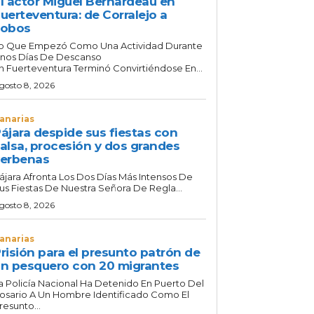
l actor Miguel Bernardeau en
uerteventura: de Corralejo a
Lobos
o Que Empezó Como Una Actividad Durante
nos Días De Descanso
n Fuerteventura Terminó Convirtiéndose En...
gosto 8, 2026
anarias
ájara despide sus fiestas con
alsa, procesión y dos grandes
erbenas
ájara Afronta Los Dos Días Más Intensos De
us Fiestas De Nuestra Señora De Regla...
gosto 8, 2026
anarias
risión para el presunto patrón de
n pesquero con 20 migrantes
a Policía Nacional Ha Detenido En Puerto Del
osario A Un Hombre Identificado Como El
resunto...