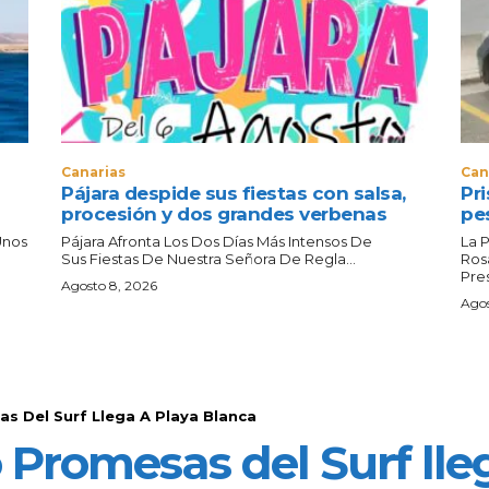
Canarias
Can
Pájara despide sus fiestas con salsa,
Pr
procesión y dos grandes verbenas
pe
Unos
Pájara Afronta Los Dos Días Más Intensos De
La 
Sus Fiestas De Nuestra Señora De Regla...
Ros
Pres
Agosto 8, 2026
Agos