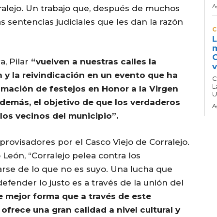
A
alejo. Un trabajo que, después de muchos
s sentencias judiciales que les dan la razón
C
L
m
C
a, Pilar
“vuelven a nuestras calles la
v
n y la reivindicación en un evento que ha
C
L
amación de festejos en Honor a la Virgen
U
emás, el objetivo de que los verdaderos
A
los vecinos del municipio”.
provisadores por el Casco Viejo de Corralejo.
 León, “Corralejo pelea contra los
se de lo que no es suyo. Una lucha que
fender lo justo es a través de la unión del
e mejor forma que a través de este
frece una gran calidad a nivel cultural y