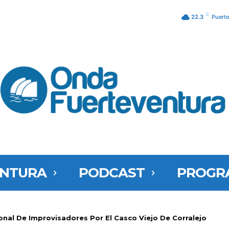
C
22.3
Puerto
ENTURA
PODCAST
PROGR
onal De Improvisadores Por El Casco Viejo De Corralejo