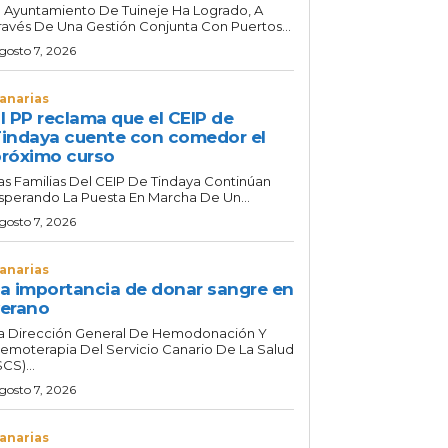
l Ayuntamiento De Tuineje Ha Logrado, A
ravés De Una Gestión Conjunta Con Puertos...
gosto 7, 2026
anarias
l PP reclama que el CEIP de
indaya cuente con comedor el
róximo curso
as Familias Del CEIP De Tindaya Continúan
sperando La Puesta En Marcha De Un...
gosto 7, 2026
anarias
a importancia de donar sangre en
erano
a Dirección General De Hemodonación Y
emoterapia Del Servicio Canario De La Salud
SCS)...
gosto 7, 2026
anarias