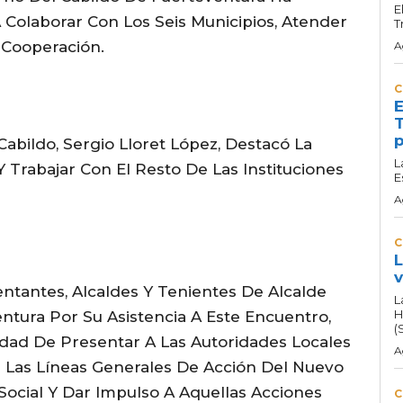
E
 Colaborar Con Los Seis Municipios, Atender
T
 Cooperación.
A
C
E
T
p
Cabildo, Sergio Lloret López, Destacó La
L
 Trabajar Con El Resto De Las Instituciones
E
A
C
L
v
ntantes, Alcaldes Y Tenientes De Alcalde
L
H
ntura Por Su Asistencia A Este Encuentro,
(
dad De Presentar A Las Autoridades Locales
A
r Las Líneas Generales De Acción Del Nuevo
ocial Y Dar Impulso A Aquellas Acciones
C