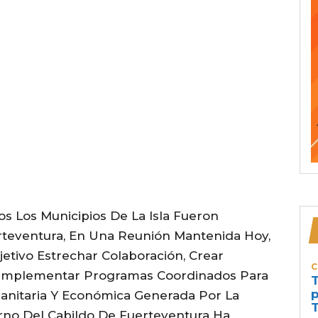
s Los Municipios De La Isla Fueron
rteventura, En Una Reunión Mantenida Hoy,
jetivo Estrechar Colaboración, Crear
C
E Implementar Programas Coordinados Para
T
p
Sanitaria Y Económica Generada Por La
T
rno Del Cabildo De Fuerteventura Ha