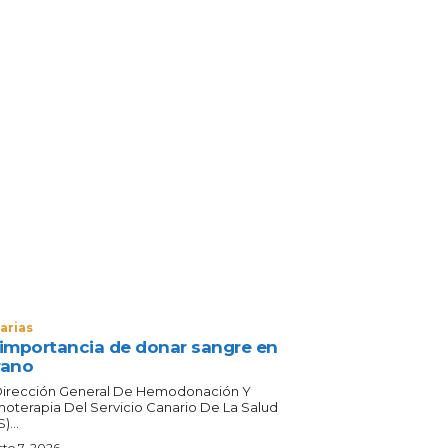
arias
 importancia de donar sangre en
rano
Dirección General De Hemodonación Y
oterapia Del Servicio Canario De La Salud
)...
to 7, 2026