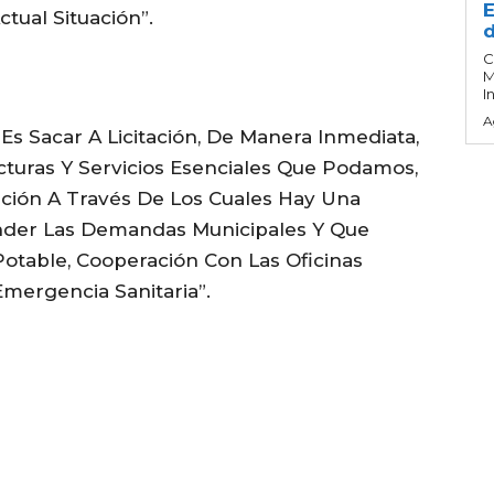
E
ctual Situación”.
d
C
M
I
A
o Es Sacar A Licitación, De Manera Inmediata,
cturas Y Servicios Esenciales Que Podamos,
ión A Través De Los Cuales Hay Una
ender Las Demandas Municipales Y Que
otable, Cooperación Con Las Oficinas
mergencia Sanitaria”.