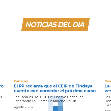
NOTICIAS DEL DIA
Canarias
Can
ro
El PP reclama que el CEIP de Tindaya
La
cuente con comedor el próximo curso
ve
és
Las Familias Del CEIP De Tindaya Continúan
La 
Esperando La Puesta En Marcha De Un...
Hem
(SCS
Agosto 7, 2026
Agos