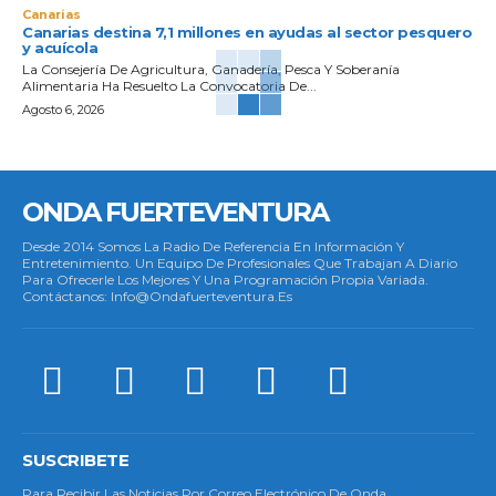
Canarias
Canarias destina 7,1 millones en ayudas al sector pesquero
y acuícola
La Consejería De Agricultura, Ganadería, Pesca Y Soberanía
Alimentaria Ha Resuelto La Convocatoria De...
Agosto 6, 2026
ONDA FUERTEVENTURA
Desde 2014 Somos La Radio De Referencia En Información Y
Entretenimiento. Un Equipo De Profesionales Que Trabajan A Diario
Para Ofrecerle Los Mejores Y Una Programación Propia Variada.
Contáctanos: Info@ondafuerteventura.es
SUSCRIBETE
Para Recibir Las Noticias Por Correo Electrónico De Onda