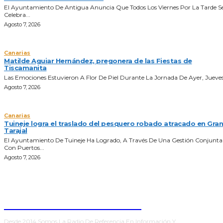
El Ayuntamiento De Antigua Anuncia Que Todos Los Viernes Por La Tarde S
Celebra...
Agosto 7, 2026
Canarias
Matilde Aguiar Hernández, pregonera de las Fiestas de
Tiscamanita
Las Emociones Estuvieron A Flor De Piel Durante La Jornada De Ayer, Jueves 
Agosto 7, 2026
Canarias
Tuineje logra el traslado del pesquero robado atracado en Gran
Tarajal
El Ayuntamiento De Tuineje Ha Logrado, A Través De Una Gestión Conjunta
Con Puertos...
Agosto 7, 2026
ONDA FUERTEVENTURA
Desde 2014 Somos La Radio De Referencia En Información Y